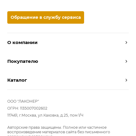
Обращение в службу сервиса
О компании
Дизайнеры
Покупателю
Условия работы
Партнерам
Вызов замерщика
Отзывы
Каталог
Вызвать дизайнера
Команда
Реализованные проекты
Шкафы
Вакансии
Акции
Прихожие
ООО "ЛАКОНЕР"
Новости
Комплектуем шкаф-купе
Гостиные
ОГРН: 1135007002602
Вопрос-ответ
117461, г.Москва, ул.Каховка, д.25, пом 1/Ч
Гардеробные
Детские
Авторские права защищены. Полное или частичное
воспроизведение материалов сайта без письменного
Кухни