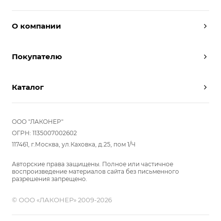
О компании
Дизайнеры
Покупателю
Условия работы
Партнерам
Вызов замерщика
Отзывы
Каталог
Вызвать дизайнера
Команда
Реализованные проекты
Шкафы
Вакансии
Акции
Прихожие
ООО "ЛАКОНЕР"
Новости
Комплектуем шкаф-купе
Гостиные
ОГРН: 1135007002602
Вопрос-ответ
117461, г.Москва, ул.Каховка, д.25, пом 1/Ч
Гардеробные
Детские
Авторские права защищены. Полное или частичное
воспроизведение материалов сайта без письменного
Кухни
разрешения запрещено.
Спальни
© ООО «ЛАКОНЕР» 2009-2026
Мебель в ванную
Распродажа