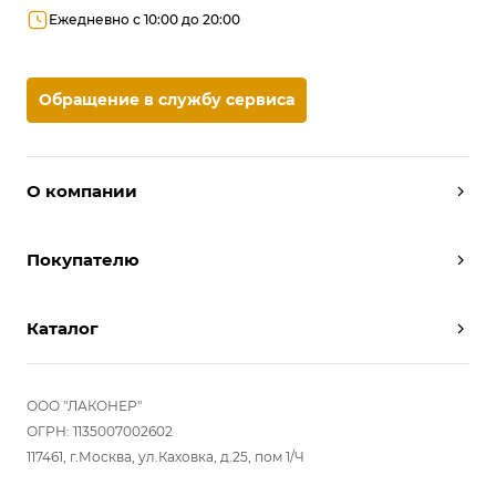
Ежедневно с 10:00 до 20:00
Обращение в службу сервиса
О компании
Дизайнеры
Покупателю
Условия работы
Партнерам
Вызов замерщика
Отзывы
Каталог
Вызвать дизайнера
Команда
Реализованные проекты
Шкафы
Вакансии
Акции
Прихожие
ООО "ЛАКОНЕР"
Новости
Комплектуем шкаф-купе
Гостиные
ОГРН: 1135007002602
Вопрос-ответ
117461, г.Москва, ул.Каховка, д.25, пом 1/Ч
Гардеробные
Детские