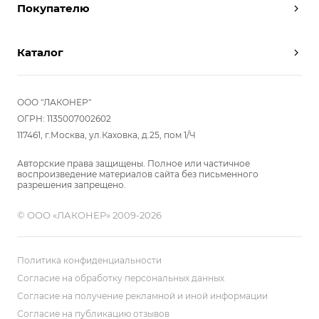
Покупателю
Условия работы
Партнерам
Вызов замерщика
Отзывы
Каталог
Вызвать дизайнера
Команда
Реализованные проекты
Шкафы
Вакансии
Акции
Прихожие
ООО "ЛАКОНЕР"
Новости
Комплектуем шкаф-купе
Гостиные
ОГРН: 1135007002602
Вопрос-ответ
117461, г.Москва, ул.Каховка, д.25, пом 1/Ч
Гардеробные
Детские
Авторские права защищены. Полное или частичное
воспроизведение материалов сайта без письменного
Кухни
разрешения запрещено.
Спальни
© ООО «ЛАКОНЕР» 2009-2026
Мебель в ванную
Распродажа
Двери и перегородки
Политика конфиденциальности
Библиотеки, домашний офис
Согласие на обработку персональных данных
Согласие на получение рекламной и иной информации
Мягкие панели
Согласие на публикацию отзывов