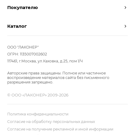
Дизайнеры
Покупателю
Условия работы
Партнерам
Вызов замерщика
Отзывы
Каталог
Вызвать дизайнера
Команда
Реализованные проекты
Шкафы
Вакансии
Акции
Прихожие
ООО "ЛАКОНЕР"
Новости
Комплектуем шкаф-купе
Гостиные
ОГРН: 1135007002602
Вопрос-ответ
117461, г.Москва, ул.Каховка, д.25, пом 1/Ч
Гардеробные
Детские
Авторские права защищены. Полное или частичное
воспроизведение материалов сайта без письменного
Кухни
разрешения запрещено.
Спальни
© ООО «ЛАКОНЕР» 2009-2026
Мебель в ванную
Распродажа
Двери и перегородки
Политика конфиденциальности
Библиотеки, домашний офис
Согласие на обработку персональных данных
Согласие на получение рекламной и иной информации
Мягкие панели