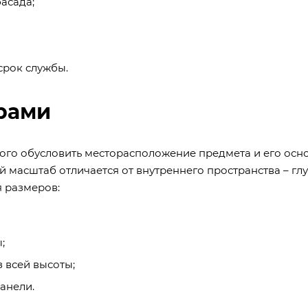
асада;
срок службы.
ерами
ого обусловить месторасположение предмета и его осн
 масштаб отличается от внутреннего пространства – гл
 размеров:
;
 всей высоты;
анели.