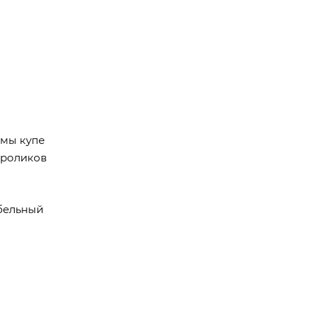
емы купе
т роликов
бельный