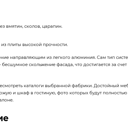
з вмятин, сколов, царапин.
 из плиты высокой прочности.
ение направляющим из легкого алюминия. Сам тип сист
– бесшумное скольжение фасада, что достигается за сче
ресмотреть каталоги выбранной фабрики. Достойный ме
ожую и шкаф в гостиную, фото которых будут полностью
алоне.
ие