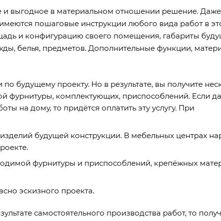
 и выгодное в материальном отношении решение. Даже,
и имеются пошаговые инструкции любого вида работ в э
щадь и конфигурацию своего помещения, габариты буд
ды, белья, предметов. Дополнительные функции, матер
о будущему проекту. Но в результате, вы получите нес
ой фурнитуры, комплектующих, приспособлений. Если 
ты на дому, то придётся оплатить эту услугу. При
изделий будущей конструкции. В мебельных центрах на
роекте.
бходимой фурнитуры и приспособлений, крепёжных мате
асно эскизного проекта.
зультате самостоятельного производства работ, то полу