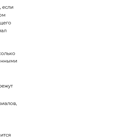
 если
том
ущего
иал
колько
данными
режут
риалов,
чится