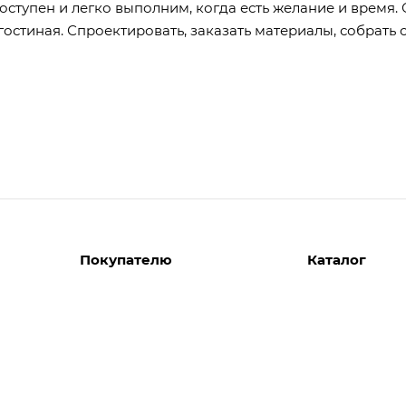
ступен и легко выполним, когда есть желание и время.
остиная. Спроектировать, заказать материалы, собрать
Покупателю
Каталог
Вызов замерщика
Шкафы
Вызвать дизайнера
Прихожие
Реализованные проекты
Гостиные
Акции
Гардеробные