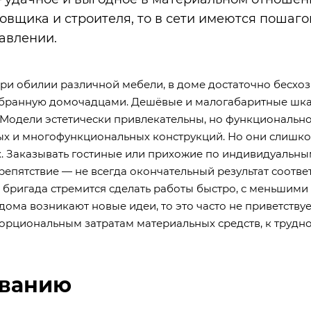
овщика и строителя, то в сети имеются пошаг
авлении.
и обилии различной мебели, в доме достаточно бесхо
 убранную домочадцами. Дешёвые и малогабаритные шк
Модели эстетически привлекательны, но функционально
ых и многофункциональных конструкций. Но они слишк
х. Заказывать гостиные или прихожие по индивидуальн
епятствие — не всегда окончательный результат соответ
бригада стремится сделать работы быстро, с меньшими
дома возникают новые идеи, то это часто не приветству
рциональным затратам материальных средств, к трудно
ованию