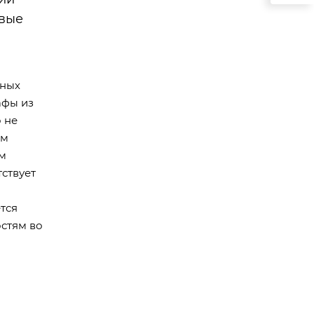
овые
зных
афы из
 не
ом
ым
ствует
ется
стям во