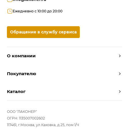
Ежедневно с 10:00 до 20:00
Обращение в службу сервиса
О компании
Дизайнеры
Покупателю
Условия работы
Партнерам
Вызов замерщика
Отзывы
Каталог
Вызвать дизайнера
Команда
Реализованные проекты
Шкафы
Вакансии
Акции
Прихожие
ООО "ЛАКОНЕР"
Новости
Комплектуем шкаф-купе
Гостиные
ОГРН: 1135007002602
Вопрос-ответ
117461, г.Москва, ул.Каховка, д.25, пом 1/Ч
Гардеробные