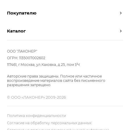
Дизайнеры
Покупателю
Условия работы
Партнерам
Вызов замерщика
Отзывы
Каталог
Вызвать дизайнера
Команда
Реализованные проекты
Шкафы
Вакансии
Акции
Прихожие
ООО "ЛАКОНЕР"
Новости
Комплектуем шкаф-купе
Гостиные
ОГРН: 1135007002602
Вопрос-ответ
117461, г.Москва, ул.Каховка, д.25, пом 1/Ч
Гардеробные
Детские
Авторские права защищены. Полное или частичное
воспроизведение материалов сайта без письменного
Кухни
разрешения запрещено.
Спальни
© ООО «ЛАКОНЕР» 2009-2026
Мебель в ванную
Распродажа
Двери и перегородки
Политика конфиденциальности
Библиотеки, домашний офис
Согласие на обработку персональных данных