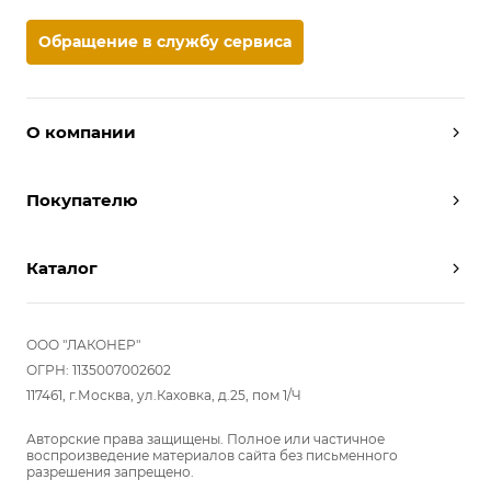
Обращение в службу сервиса
О компании
Дизайнеры
Покупателю
Условия работы
Партнерам
Вызов замерщика
Отзывы
Каталог
Вызвать дизайнера
Команда
Реализованные проекты
Шкафы
Вакансии
Акции
Прихожие
ООО "ЛАКОНЕР"
Новости
Комплектуем шкаф-купе
Гостиные
ОГРН: 1135007002602
Вопрос-ответ
117461, г.Москва, ул.Каховка, д.25, пом 1/Ч
Гардеробные
Детские
Авторские права защищены. Полное или частичное
воспроизведение материалов сайта без письменного
Кухни
разрешения запрещено.