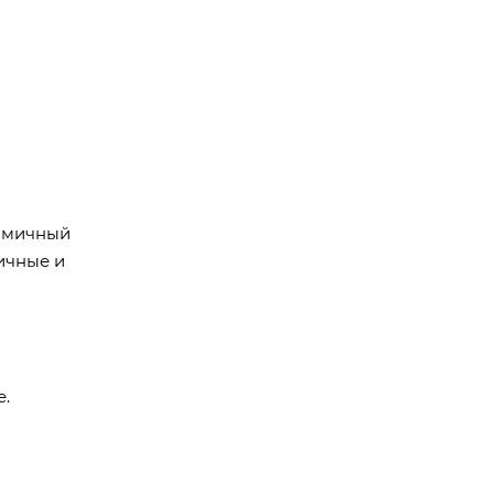
номичный
ичные и
е.