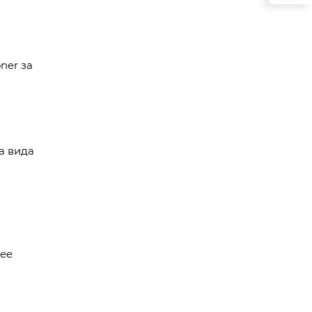
ner за
а вида
лее