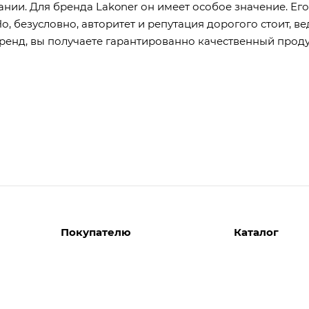
ании. Для бренда Lakoner он имеет особое значение. Его
о, безусловно, авторитет и репутация дорогого стоит, ве
енд, вы получаете гарантированно качественный проду
Покупателю
Каталог
Вызов замерщика
Шкафы
Вызвать дизайнера
Прихожие