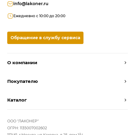
info@lakoner.ru
Ежедневно с 10:00 до 20:00
Обращение в службу сервиса
О компании
Дизайнеры
Покупателю
Условия работы
Партнерам
Вызов замерщика
Отзывы
Каталог
Вызвать дизайнера
Команда
Реализованные проекты
Шкафы
Вакансии
Акции
Прихожие
ООО "ЛАКОНЕР"
Новости
Комплектуем шкаф-купе
Гостиные
ОГРН: 1135007002602
Вопрос-ответ
117461, г.Москва, ул.Каховка, д.25, пом 1/Ч