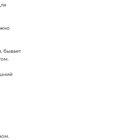
для
ожно
, бывает
том.
ешний
ном.