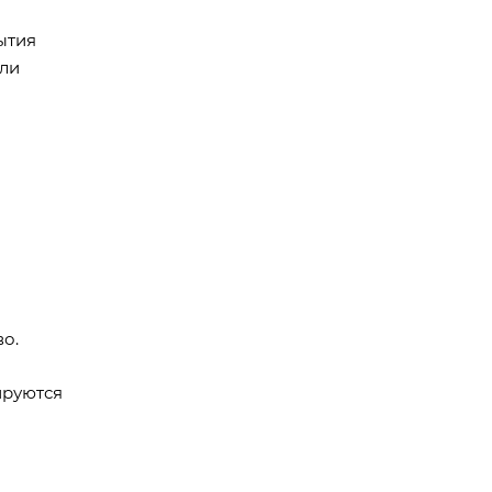
ытия
или
о.
ируются