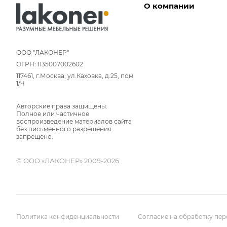
О компании
Дизайнеры
Условия работы
ООО "ЛАКОНЕР"
ОГРН: 1135007002602
Партнерам
117461, г.Москва, ул.Каховка, д.25, пом
Отзывы
1/Ч
Команда
Авторские права защищены.
Вакансии
Полное или частичное
Новости
воспроизведение материалов сайта
без письменного разрешения
Вопрос-ответ
запрещено.
© ООО «ЛАКОНЕР» 2009-2026
Политика конфиденциальности
Согласие на обработку пе