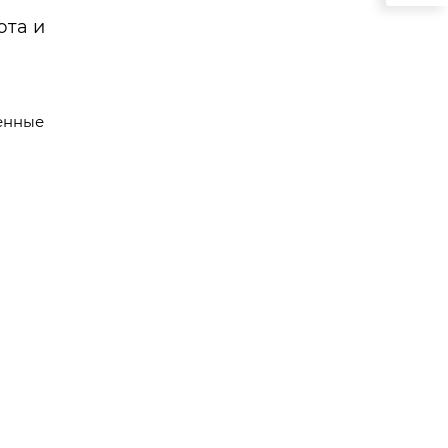
юта и
ленные