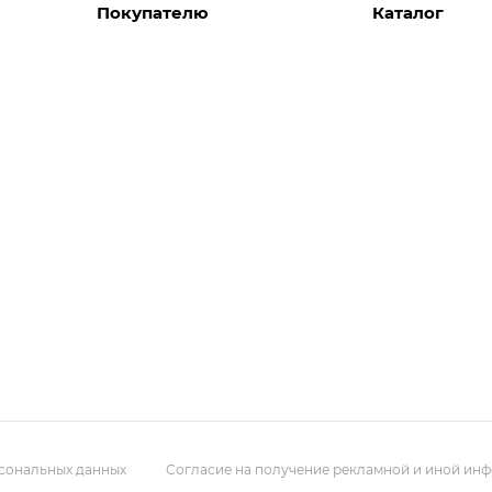
Покупателю
Каталог
Вызов замерщика
Шкафы
Вызвать дизайнера
Прихожие
Реализованные проекты
Гостиные
Акции
Гардеробные
Комплектуем шкаф-купе
Детские
Кухни
Спальни
Мебель в ванн
Распродажа
Двери и перег
Библиотеки, д
Мягкие панели
рсональных данных
Согласие на получение рекламной и иной ин