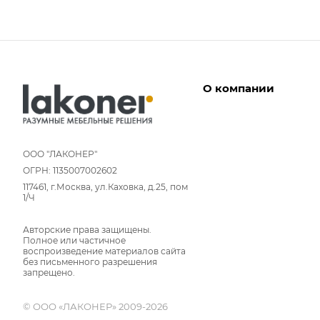
О компании
Дизайнеры
Условия работы
ООО "ЛАКОНЕР"
ОГРН: 1135007002602
Партнерам
117461, г.Москва, ул.Каховка, д.25, пом
Отзывы
1/Ч
Команда
Авторские права защищены.
Вакансии
Полное или частичное
Новости
воспроизведение материалов сайта
без письменного разрешения
Вопрос-ответ
запрещено.
© ООО «ЛАКОНЕР» 2009-2026