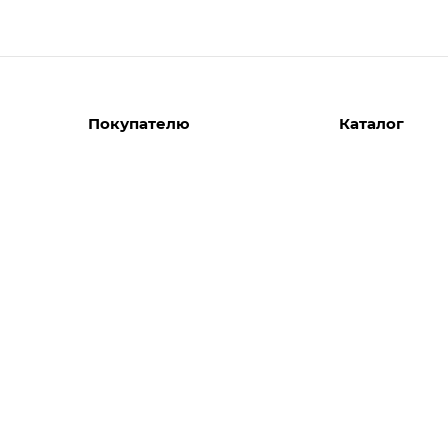
Покупателю
Каталог
Вызов замерщика
Шкафы
Вызвать дизайнера
Прихожие
Реализованные проекты
Гостиные
Акции
Гардеробные
Комплектуем шкаф-купе
Детские
Кухни
Спальни
Мебель в ванн
Распродажа
Двери и перег