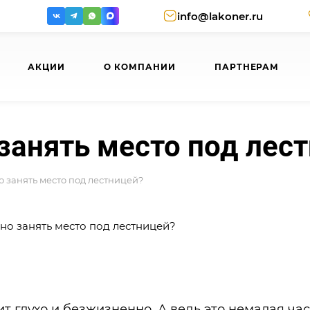
info@lakoner.ru
АКЦИИ
О КОМПАНИИ
ПАРТНЕРАМ
занять место под лес
 занять место под лестницей?
т глухо и безжизненно. А ведь это немалая час