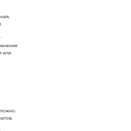
ная,
л.
т
ранение
и или
сложно.
атов.