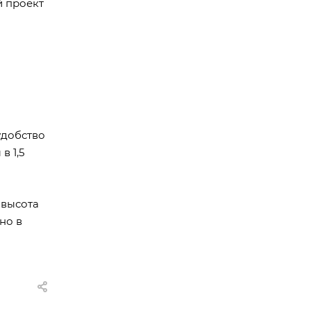
 проект
удобство
в 1,5
 высота
но в