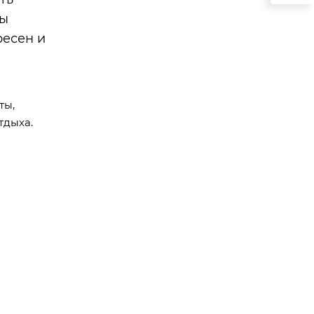
мы
ресен и
ты,
тдыха.