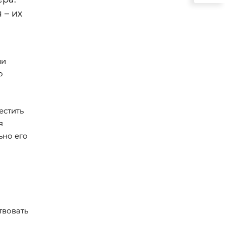
 – их
ли
о
естить
я
ьно его
твовать