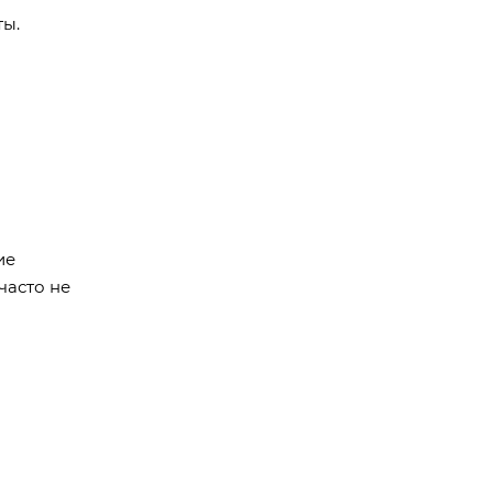
ты.
ие
часто не