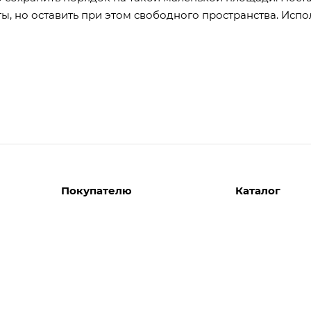
ы, но оставить при этом свободного пространства. Испо
Покупателю
Каталог
Вызов замерщика
Шкафы
Вызвать дизайнера
Прихожие
Реализованные проекты
Гостиные
Акции
Гардеробные
Комплектуем шкаф-купе
Детские