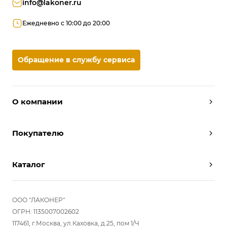
info@lakoner.ru
Ежедневно с 10:00 до 20:00
Обращение в службу сервиса
О компании
Дизайнеры
Покупателю
Условия работы
Партнерам
Вызов замерщика
Отзывы
Каталог
Вызвать дизайнера
Команда
Реализованные проекты
Шкафы
Вакансии
Акции
Прихожие
ООО "ЛАКОНЕР"
Новости
Комплектуем шкаф-купе
Гостиные
ОГРН: 1135007002602
Вопрос-ответ
117461, г.Москва, ул.Каховка, д.25, пом 1/Ч
Гардеробные