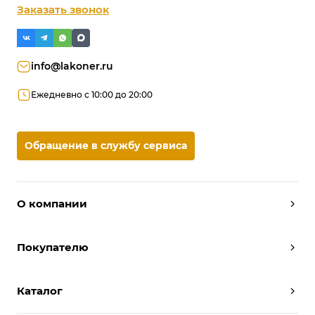
Заказать звонок
info@lakoner.ru
Ежедневно с 10:00 до 20:00
Обращение в службу сервиса
О компании
Дизайнеры
Покупателю
Условия работы
Партнерам
Вызов замерщика
Отзывы
Каталог
Вызвать дизайнера
Команда
Реализованные проекты