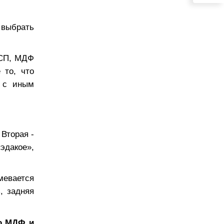
 выбрать
ДСП, МДФ
 то, что
я с иным
Вторая -
«эдакое»,
мевается
, задняя
то МДФ и