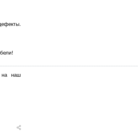
дефекты.
ебели!
________________________________________________________
 на наш