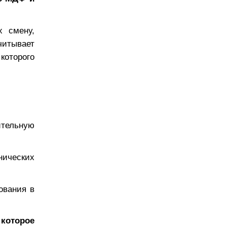
х смену,
читывает
которого
ительную
нических
ования в
 которое