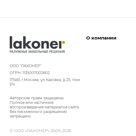
О компании
Дизайнеры
Условия работы
ООО "ЛАКОНЕР"
ОГРН: 1135007002602
Партнерам
117461, г.Москва, ул.Каховка, д.25, пом
Отзывы
1/Ч
Команда
Авторские права защищены.
Вакансии
Полное или частичное
Новости
воспроизведение материалов сайта
без письменного разрешения
Вопрос-ответ
запрещено.
© ООО «ЛАКОНЕР» 2009-2026