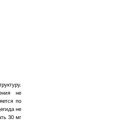
руктуру.
ения не
яется по
егида не
ть 30 мг