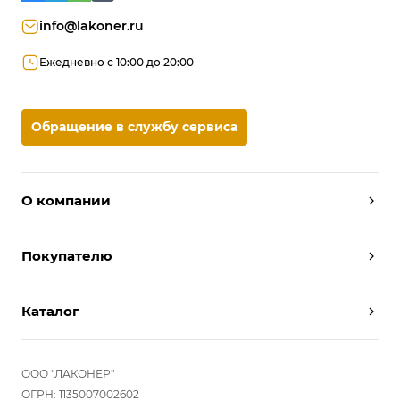
info@lakoner.ru
Ежедневно с 10:00 до 20:00
Обращение в службу сервиса
О компании
Дизайнеры
Покупателю
Условия работы
Партнерам
Вызов замерщика
Отзывы
Каталог
Вызвать дизайнера
Команда
Реализованные проекты
Шкафы
Вакансии
Акции
Прихожие
ООО "ЛАКОНЕР"
Новости
Комплектуем шкаф-купе
Гостиные
ОГРН: 1135007002602