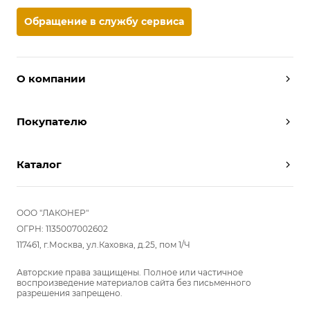
Обращение в службу сервиса
О компании
Дизайнеры
Покупателю
Условия работы
Партнерам
Вызов замерщика
Отзывы
Каталог
Вызвать дизайнера
Команда
Реализованные проекты
Шкафы
Вакансии
Акции
Прихожие
ООО "ЛАКОНЕР"
Новости
Комплектуем шкаф-купе
Гостиные
ОГРН: 1135007002602
Вопрос-ответ
117461, г.Москва, ул.Каховка, д.25, пом 1/Ч
Гардеробные
Детские
Авторские права защищены. Полное или частичное
воспроизведение материалов сайта без письменного
Кухни
разрешения запрещено.
Спальни