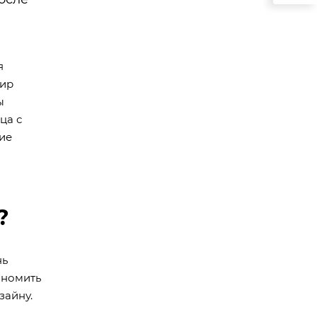
я
тир
ы
ца с
ие
?
нь
ономить
зайну.