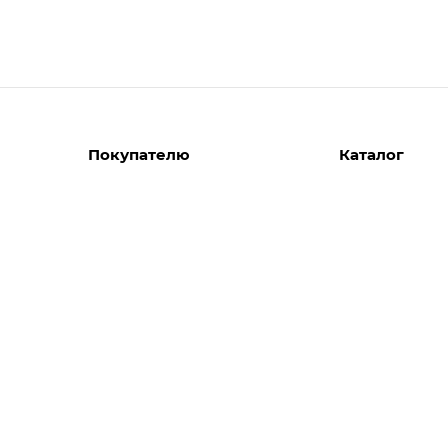
Покупателю
Каталог
Вызов замерщика
Шкафы
Вызвать дизайнера
Прихожие
Реализованные проекты
Гостиные
Акции
Гардеробные
Комплектуем шкаф-купе
Детские
Кухни
Спальни
Мебель в ванн
Распродажа