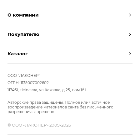
О компании
Дизайнеры
Покупателю
Условия работы
Партнерам
Вызов замерщика
Отзывы
Каталог
Вызвать дизайнера
Команда
Реализованные проекты
Шкафы
Вакансии
Акции
Прихожие
ООО "ЛАКОНЕР"
Новости
Комплектуем шкаф-купе
Гостиные
ОГРН: 1135007002602
Вопрос-ответ
117461, г.Москва, ул.Каховка, д.25, пом 1/Ч
Гардеробные
Детские
Авторские права защищены. Полное или частичное
воспроизведение материалов сайта без письменного
Кухни
разрешения запрещено.
Спальни
© ООО «ЛАКОНЕР» 2009-2026
Мебель в ванную
Распродажа