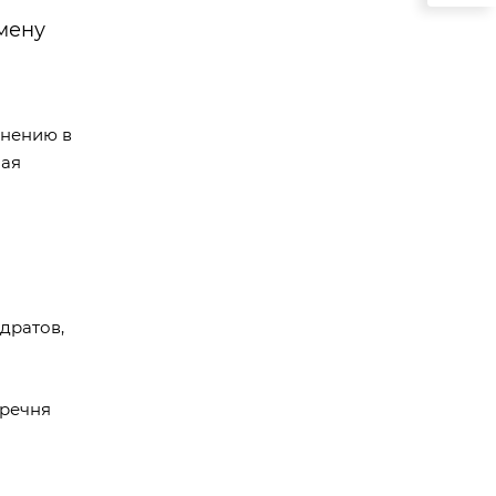
мену
внению в
ная
дратов,
еречня