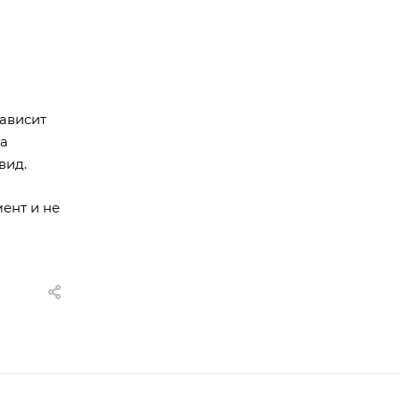
зависит
ва
вид.
ент и не