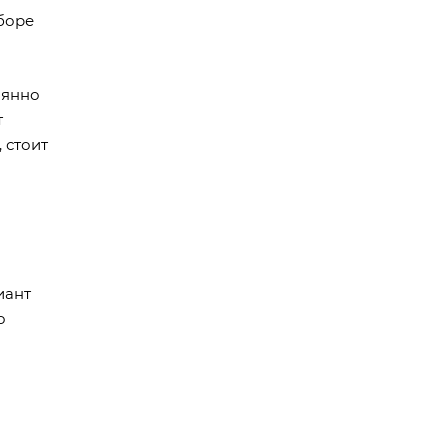
боре
оянно
т
 стоит
иант
о