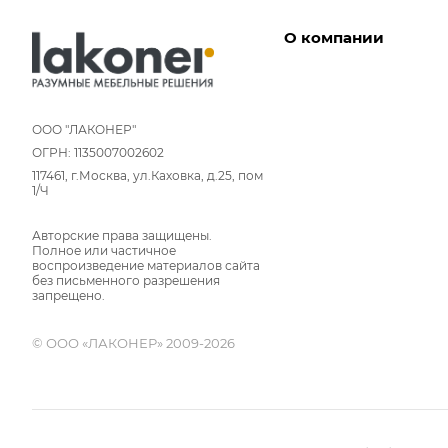
О компании
Дизайнеры
Условия работы
ООО "ЛАКОНЕР"
ОГРН: 1135007002602
Партнерам
117461, г.Москва, ул.Каховка, д.25, пом
Отзывы
1/Ч
Команда
Авторские права защищены.
Вакансии
Полное или частичное
Новости
воспроизведение материалов сайта
без письменного разрешения
Вопрос-ответ
запрещено.
© ООО «ЛАКОНЕР» 2009-2026