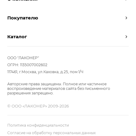
Дизайнеры
Покупателю
Условия работы
Партнерам
Вызов замерщика
Отзывы
Каталог
Вызвать дизайнера
Команда
Реализованные проекты
Шкафы
Вакансии
Акции
Прихожие
ООО "ЛАКОНЕР"
Новости
Комплектуем шкаф-купе
Гостиные
ОГРН: 1135007002602
Вопрос-ответ
117461, г.Москва, ул.Каховка, д.25, пом 1/Ч
Гардеробные
Детские
Авторские права защищены. Полное или частичное
воспроизведение материалов сайта без письменного
Кухни
разрешения запрещено.
Спальни
© ООО «ЛАКОНЕР» 2009-2026
Мебель в ванную
Распродажа
Двери и перегородки
Политика конфиденциальности
Библиотеки, домашний офис
Согласие на обработку персональных данных