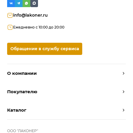
info@lakoner.ru
Ежедневно с 10:00 до 20:00
Обращение в службу сервиса
О компании
Дизайнеры
Покупателю
Условия работы
Партнерам
Вызов замерщика
Отзывы
Каталог
Вызвать дизайнера
Команда
Реализованные проекты
Шкафы
Вакансии
Акции
Прихожие
ООО "ЛАКОНЕР"